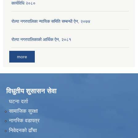
कार्यविधि २०८०
रोल्पा नगरपालिका न्यायिक समिति सम्बन्धी ऐन, २०७४
रोल्पा नगरपालिकाको आर्थिक ऐन, २०८१
more
विधुतीय शुसासन सेवा
घटना दर्ता
सामाजिक सुरक्षा
नागरिक वडापत्र
निवेदनको ढाँचा