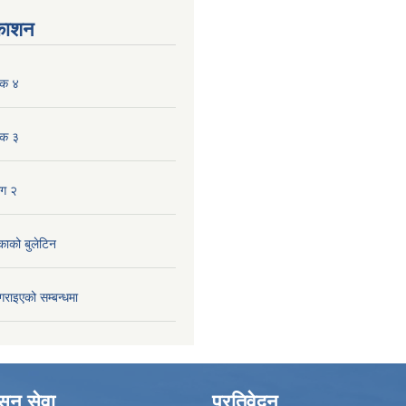
रकाशन
ंक ४
ंक ३
ाग २
काको बुलेटिन
गराइएको सम्बन्धमा
ासन सेवा
प्रतिवेदन