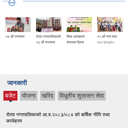
रोल्पा नगरपालिकाको
विश्व आत्महत्या
१५ ‍औं नगर सभा
रोल्पा नगरपालिकाको
१६ औं नगरसभा
रोकथाम दिवस
२०८१/०३/०८
१३ औं नगर सभा
२०८० ।
जानकारी
बजेट
योजना
खरिद
विधुतीय शुसासन सेवा
(active
tab)
रोल्पा नगरपालिकाको आ.व.२०८३/०८४ को बार्षिक नीति तथा
कार्यक्रम