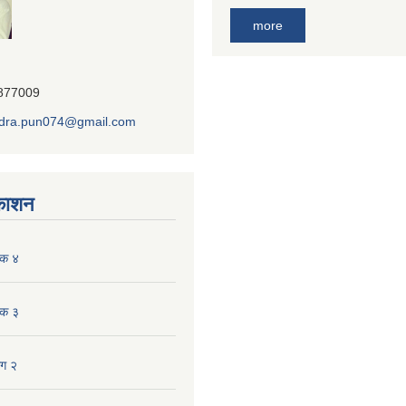
more
7877009
dra.pun074@gmail.com
रकाशन
ंक ४
ंक ३
ाग २