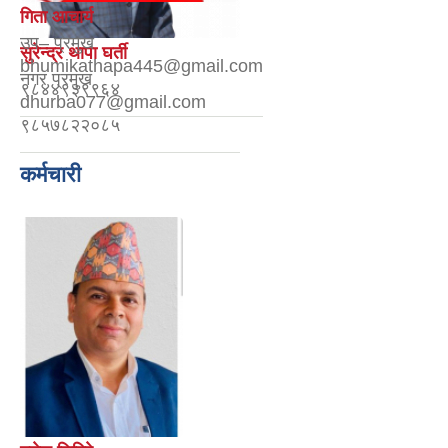
गिता आचार्य
उप– प्रमुख
सुरेन्द्र थापा घर्ती
bhumikathapa445@gmail.com
नगर प्रमुख
९८४४९३९९६४
dhurba077@gmail.com
९८५७८२२०८५
कर्मचारी