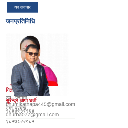
थप समाचार
जनप्रतिनिधि
गिता आचार्य
उप– प्रमुख
सुरेन्द्र थापा घर्ती
bhumikathapa445@gmail.com
नगर प्रमुख
९८४४९३९९६४
dhurba077@gmail.com
९८५७८२२०८५