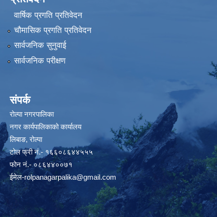
वार्षिक प्रगति प्रतिवेदन
चौमासिक प्रगति प्रतिवेदन
सार्वजनिक सुनुवाई
सार्वजनिक परीक्षण
संपर्क
रोल्पा नगरपालिका
नगर कार्यपालिकाको कार्यालय
लिबाङ, रोल्पा
टोल फ्री नं.- १६६०८६४४५५५
फोन नं.- ०८६४४००७१
ईमेल
-rolpanagarpalika@gmail.com