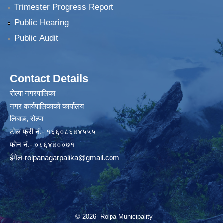
Trimester Progress Report
Public Hearing
Public Audit
Contact Details
रोल्पा नगरपालिका
नगर कार्यपालिकाको कार्यालय
लिबाङ, रोल्पा
टोल फ्री नं.- १६६०८६४४५५५
फोन नं.- ०८६४४००७१
ईमेल
-rolpanagarpalika@gmail.com
© 2026 Rolpa Municipality