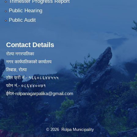
Trimester Progress Report
Public Hearing
Public Audit
Contact Details
रोल्पा नगरपालिका
नगर कार्यपालिकाको कार्यालय
लिबाङ, रोल्पा
टोल फ्री नं.- १६६०८६४४५५५
फोन नं.- ०८६४४००७१
ईमेल
-rolpanagarpalika@gmail.com
© 2026 Rolpa Municipality