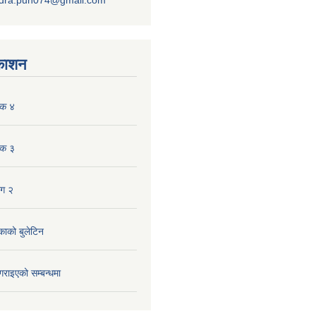
dra.pun074@gmail.com
रकाशन
ंक ४
ंक ३
ाग २
काको बुलेटिन
गराइएको सम्बन्धमा